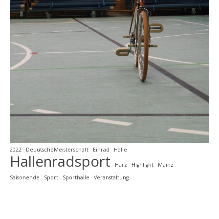
2022
DeuutscheMeisterschaft
Einrad
Halle
Hallenradsport
Harz
Highlight
Mainz
Saisonende
Sport
Sporthalle
Veranstaltung